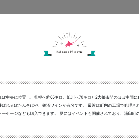
ぼ中央に位置し、札幌へ約65キロ、旭川へ70キロと2大都市間のほぼ中間に
呼ばれるぼたんそばや、鶴沼ワインが有名です。 最近は町内の工場で処理さ
ソーセージなども購入できます。 夏にはイベントも開催されており、浦臼町