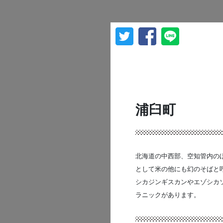
浦臼町
北海道の中西部、空知管内のほ
として米の他にも幻のそばと
シカジンギスカンやエゾシカ
ラニックがあります。